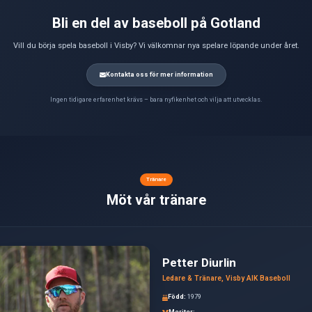
Vår basebollsektion vä
Barn från 10 år
Baseboll är perfekt för 
Gillar lagidrott
Vill utveckla explosivit
Tycker om strategi
Vill vara en del av en 