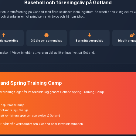
Att spela baseboll på Gotlan
Förbättrad koordination
Snabbhet och explosivite
Reaktionsförmåga
Strategiskt tänkande
Sporten tränar både kropp 