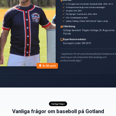
Vi tränar i Visby med f
Teknikträning
Vi planerar för framtid
Baseboll på Gotland växer