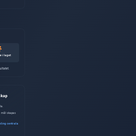
Vill du spela baseboll på G
ing och matcher i baseboll i Visby för både nybörjare 
ens största sporter och kombinerar individuell skickli
år du möjlighet att utvecklas i en trygg och inkluderan
rbjuda baseboll på Gotland och bidra till att utveckl