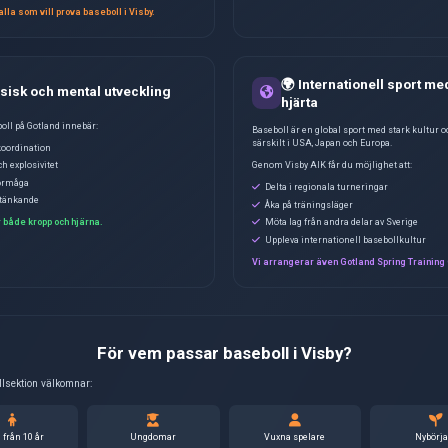
Baseboll är en strategisk
Precision och teknik
Det är en sport där varje 