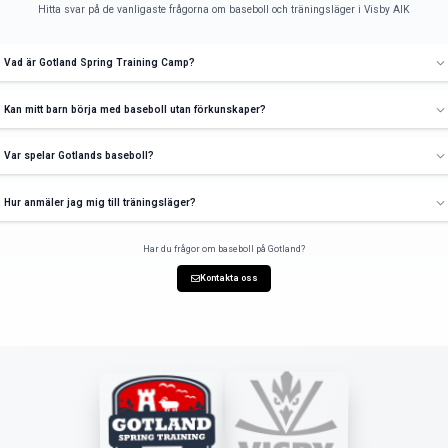
Visby AIK är en idrotts
verksamhet och vi arbeta
Vi tror på:
Långsiktig utvecklin
Att spela baseboll i Vi