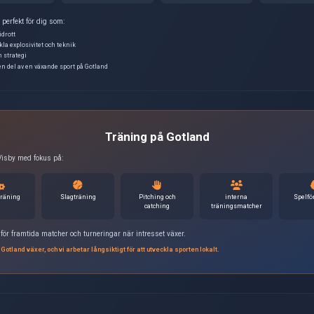
🔰 Nybörjarvä
Ingen tidigare erfarenhet krä
grunden:
Hur man kastar
Hur man slår
Fältpositioner
Regler och spelförståels
Vi välkomnar alla som vill 
💪 Fysisk och