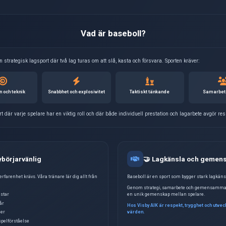
Visby AIK erbjuder trän
Baseboll är en av värld
explosivitet. Hos oss f
stark gemenskap.
Vi är stolta över att e