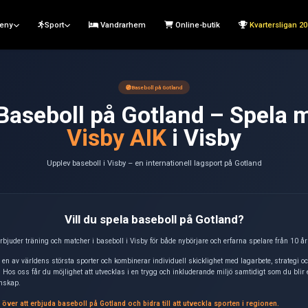
Meny
⚾ Base